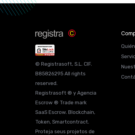
Comp
Quié
Servi
© Registrasoft, S.L. CIF.
Nuest
B85826295 All rights
Cont
reserved.
Registrasoft ® y Agencia
Escrow ® Trade mark
SaaS Escrow. Blockchain,
Token, Smartcontract.
Proteja seus projetos de