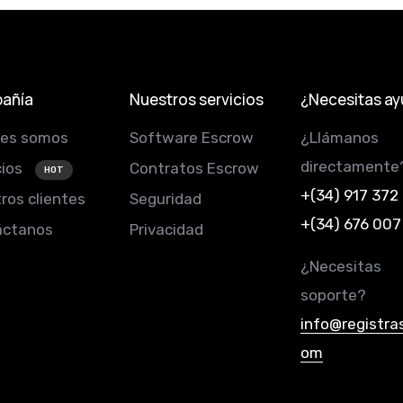
añía
Nuestros servicios
¿Necesitas a
nes somos
Software Escrow
¿Llámanos
directamente
cios
Contratos Escrow
HOT
+(34) 917 372
ros clientes
Seguridad
+(34) 676 007
áctanos
Privacidad
¿Necesitas
soporte?
info@registra
om