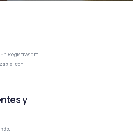
 En Registrasoft
azable, con
entes y
undo.