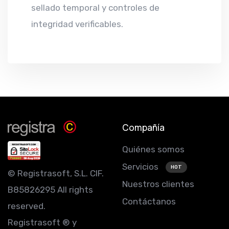
sellado temporal y controles de
integridad verificables.
Compañía
Quiénes somos
Servicios
HOT
© Registrasoft, S.L. CIF.
Nuestros clientes
B85826295 All rights
Contáctanos
reserved.
Registrasoft ® y