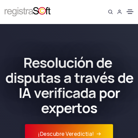
R
e
s
o
l
u
c
i
ó
n
d
e
d
i
s
p
u
t
a
s
a
t
r
a
v
é
s
d
e
I
A
v
e
r
i
f
i
c
a
d
a
p
o
r
e
x
p
e
r
t
o
s
¡Descubre Veredictia!